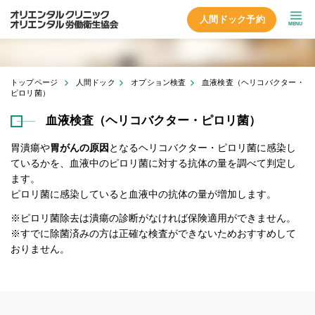
人間ドック予約
MENU
トップページ
人間ドック
オプション検査
血液検査（ヘリコバクター・
ピロリ菌）
血液検査（ヘリコバクター・ピロリ菌）
胃潰瘍や
胃がんの原因
となるヘリコバクター・ピロリ菌に感染し
ているかを、血液中のピロリ菌に対する抗体の量を調べて判定し
ます。
ピロリ菌に感染していると血液中の抗体の量が増加します。
※ピロリ菌除去は潰瘍の診断がなければ保険適用ができません。
※すでに除菌済みの方は正確な検査ができないためおすすめして
おりません。