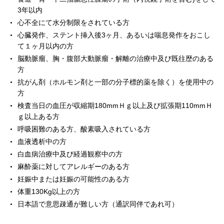
3年以内
心不全にて水分制限をされている方
心臓発作、ステント挿入後3ヶ月、あるいは喘息発作をおこし
て１ヶ月以内の方
脳動脈瘤、胸・腹部大動脈瘤・解離の治療中及び既往歴のある
方
抗がん剤（ホルモン剤と一部の分子標的薬を除く）を使用中の
方
検査当日の血圧が収縮期180mmＨｇ以上及び拡張期110mmＨ
ｇ以上ある方
呼吸困難のある方、酸素吸入されている方
血液透析中の方
白血病治療中及び経過観察中の方
麻酔薬に対してアレルギーのある方
妊娠中または妊娠の可能性のある方
体重130Kg以上の方
日本語で意思疎通が難しい方（通訳同伴であれ可）