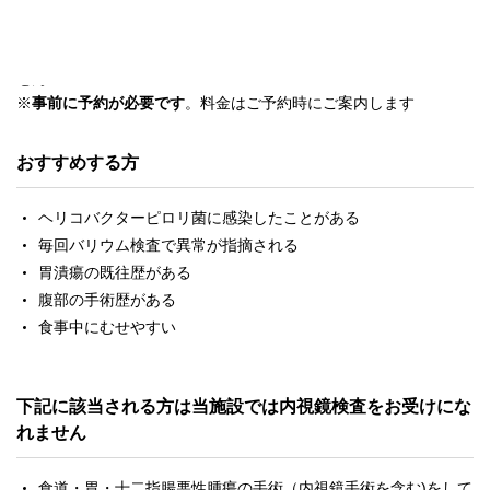
※鎮静剤の使用は、検査中・検査後の危険を考慮して行っていま
せん
※
事前に予約が必要です
。料金はご予約時にご案内します
おすすめする方
ヘリコバクターピロリ菌に感染したことがある
毎回バリウム検査で異常が指摘される
胃潰瘍の既往歴がある
腹部の手術歴がある
食事中にむせやすい
下記に該当される方は当施設では内視鏡検査をお受けにな
れません
食道・胃・十二指腸悪性腫瘍の手術（内視鏡手術を含む)をして