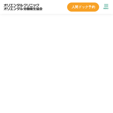
人間ドック予約
MENU
トップページ
人間ドック
オプション検査
上部消化管内視鏡検査（胃カ
メラ）
上部消化管内視鏡検査（胃カメラ）
部分麻酔をした状態で内視鏡を口や鼻から挿入し、食道、胃、十
二指腸の内部を直接観察します。