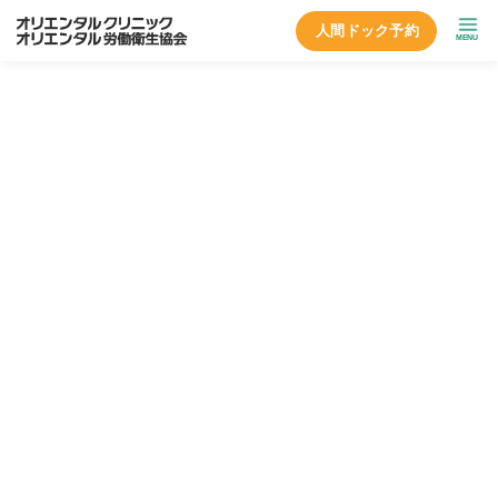
人間ドック予約
MENU
トップページ
人間ドック
オプション検査
内臓脂肪検査
内臓脂肪検査
どんな検査？
ＣＴ装置で、おへその断面を撮影し、メタボリックシンド
ロームの引き金となる内臓脂肪の量を測定します。